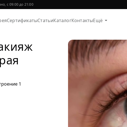
о, с 09:00 до 21:00
рея
Сертификаты
Статьи
Каталог
Контакты
Ещё
акияж
рая
троение 1