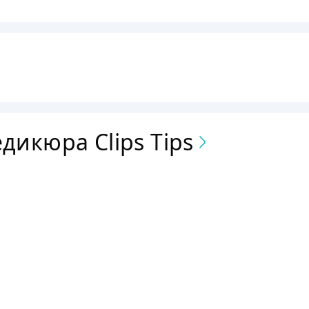
после первой процедуры для достижения наилучшего результат
дикюра Clips Tips