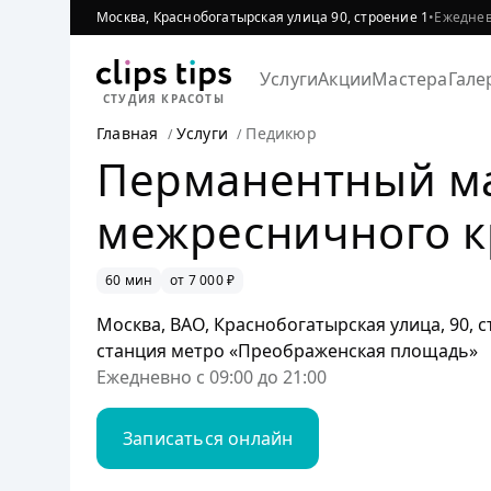
Москва, Краснобогатырская улица 90, строение 1
•
Ежедневн
Услуги
Акции
Мастера
Гале
СТУДИЯ КРАСОТЫ
Главная
Услуги
Педикюр
Перманентный м
межресничного к
60 мин
от 7 000 ₽
Москва, ВАО, Краснобогатырская улица, 90, с
станция метро «Преображенская площадь»
Ежедневно с 09:00 до 21:00
Записаться онлайн