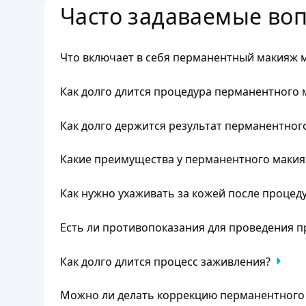
Часто задаваемые во
Что включает в себя перманентный макияж 
Процедура включает введение пигмента в межрес
Как долго длится процедура перманентного
Процедура обычно занимает от 1 до 2 часов.
Как долго держится результат перманентно
Результат сохраняется в течение 1-2 лет.
Какие преимущества у перманентного макия
Перманентный макияж межресничного края помога
Как нужно ухаживать за кожей после процед
Рекомендуется избегать контакта с водой и паро
Есть ли противопоказания для проведения 
процедуры.
Противопоказания включают беременность, кормл
Как долго длится процесс заживления?
хронические заболевания.
Процесс заживления обычно занимает от 5 до 7 д
Можно ли делать коррекцию перманентного