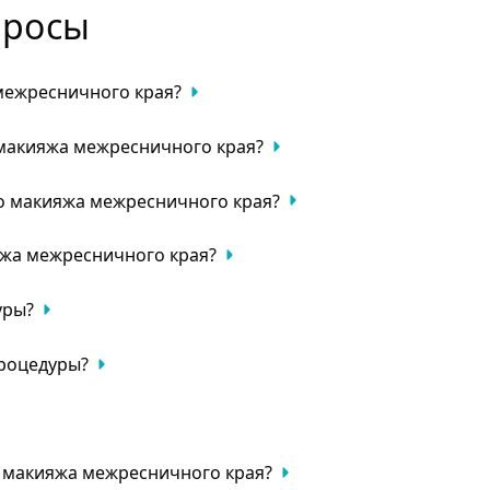
просы
межресничного края?
ничное пространство для создания эффекта густоты и выраз
 макияжа межресничного края?
го макияжа межресничного края?
жа межресничного края?
ет создать эффект густых ресниц, экономит время на ежедне
уры?
м в течение первых суток, наносить заживляющий крем и избе
процедуры?
ение грудью, кожные заболевания в зоне процедуры, склонн
ней, в течение которых может наблюдаться легкое покраснени
 макияжа межресничного края?