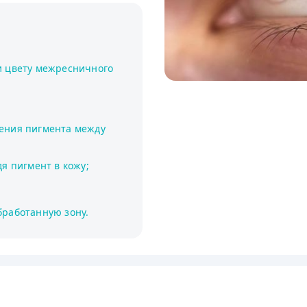
и цвету межресничного
ения пигмента между
я пигмент в кожу;
бработанную зону.