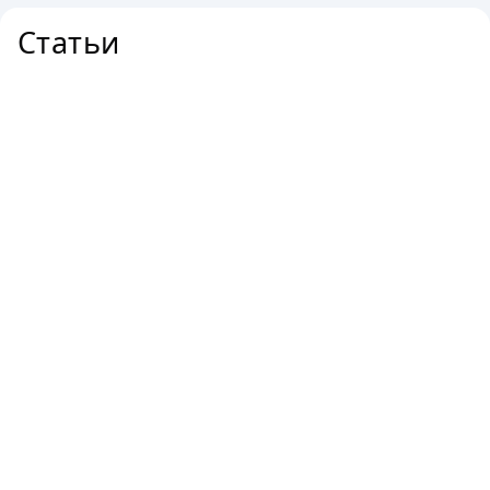
поддержания ухоженного вида ногтей и рук.
Статьи