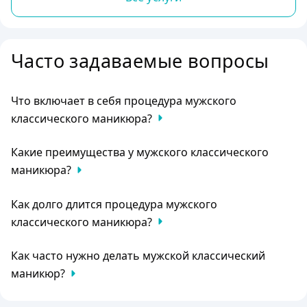
Часто задаваемые вопросы
Что включает в себя процедура мужского
классического маникюра?
Процедура включает в себя уход за ногтями и кутикулой,
Какие преимущества у мужского классического
придание формы ногтевой пластине, а также нанесение
укрепляющего или защитного покрытия.
маникюра?
Классический маникюр помогает поддерживать ногти в
Как долго длится процедура мужского
ухоженном состоянии, предотвращает появление
заусениц и трещин, а также улучшает общий внешний
классического маникюра?
вид рук.
Процедура обычно занимает от 30 до 45 минут.
Как часто нужно делать мужской классический
маникюр?
Рекомендуется делать маникюр каждые 2-3 недели для