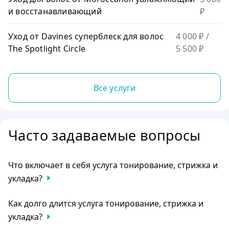
и восстанавливающий
₽
Уход от Davines суперблеск для волос
4 000 ₽
/
The Spotlight Circle
5 500 ₽
Все услуги
Часто задаваемые вопросы
Что включает в себя услуга тонирование, стрижка и
укладка?
Процедура включает в себя нанесение тонирующего
Как долго длится услуга тонирование, стрижка и
средства, выполнение стрижки и укладку волос.
укладка?