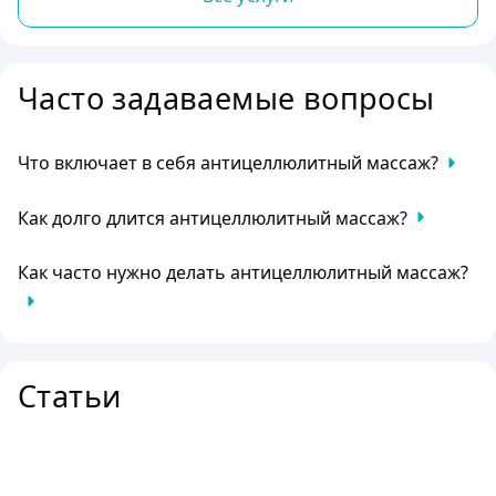
Часто задаваемые вопросы
Что включает в себя антицеллюлитный массаж?
Процедура включает в себя специальные техники
Как долго длится антицеллюлитный массаж?
массажа, направленные на уменьшение проявлений
целлюлита и улучшение состояния кожи.
Процедура обычно занимает от 60 до 90 минут.
Как часто нужно делать антицеллюлитный массаж?
Рекомендуется проводить процедуру курсами по 10-15
сеансов с интервалом в 2-3 дня.
Статьи