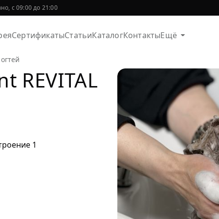
о, с 09:00 до 21:00
рея
Сертификаты
Статьи
Каталог
Контакты
Ещё
ногтей
nt REVITAL
троение 1