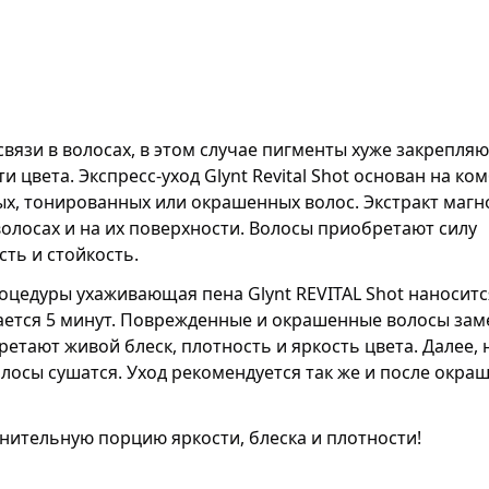
язи в волосах, в этом случае пигменты хуже закрепляю
и цвета. Экспресс-уход Glynt Revital Shot основан на к
х, тонированных или окрашенных волос. Экстракт магн
лосах и на их поверхности. Волосы приобретают силу
сть и стойкость.
роцедуры ухаживающая пена Glynt REVITAL Shot наноситс
ается 5 минут. Поврежденные и окрашенные волосы зам
етают живой блеск, плотность и яркость цвета. Далее, 
лосы сушатся. Уход рекомендуется так же и после окра
нительную порцию яркости, блеска и плотности!