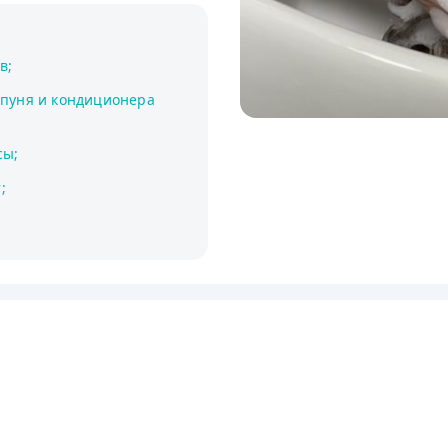
в;
мпуня и кондиционера
сы;
;