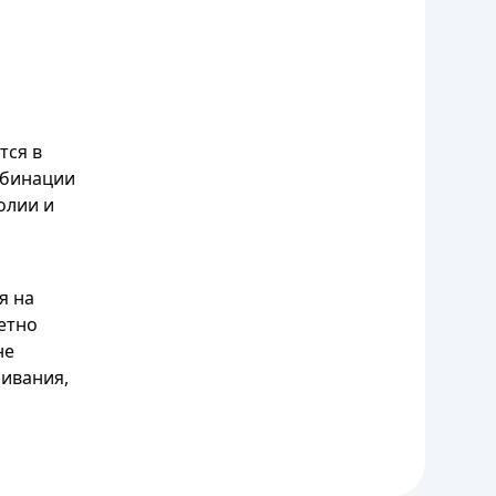
тся в
омбинации
олии и
я на
етно
не
шивания,