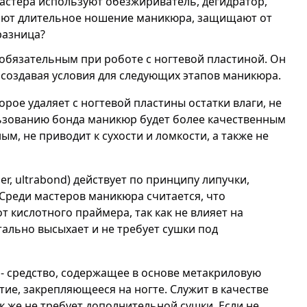
астера используют обезжириватель, дегидратор,
вают длительное ношение маникюра, защищают от
разница?
я обязательным при роботе с ногтевой пластиной. Он
, создавая условия для следующих этапов маникюра.
торое удаляет с ногтевой пластины остатки влаги, не
ьзованию бонда маникюр будет более качественным
ым, не приводит к сухости и ломкости, а также не
er, ultrabond) действует по принципу липучки,
 Среди мастеров маникюра считается, что
т кислотного праймера, так как не влияет на
тально высыхает и не требует сушки под
) - средство, содержащее в основе метакриловую
тие, закрепляющееся на ногте. Служит в качестве
к же не требует дополнительной сушки. Если не