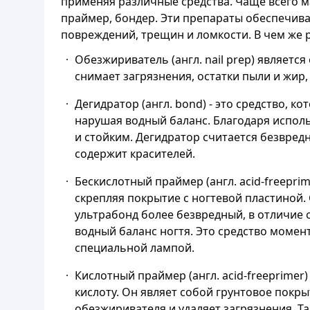
применяя различные средства. Чаще всего м
праймер, бондер. Эти препараты обеспечи
повреждений, трещин и ломкости. В чем же 
Обезжириватель (англ. nail prep) являетс
снимает загрязнения, остатки пыли и жир
Дегидратор (англ. bond) - это средство, ко
нарушая водный баланс. Благодаря испол
и стойким. Дегидратор считается безвредн
содержит красителей.
Бескислотный праймер (англ. acid-freeprim
скрепляя покрытие с ногтевой пластиной.
ультрабонд более безвредный, в отличие о
водный баланс ногтя. Это средство момен
специальной лампой.
Кислотный праймер (англ. acid-freeprimer
кислоту. Он являет собой грунтовое покры
обезжиривателя и удаляет загрязнения. Та