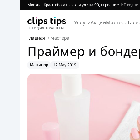
Москва, Краснобогатырская улица 90, строение 1
•
Ежедневн
Услуги
Акции
Мастера
Гале
СТУДИЯ КРАСОТЫ
Главная
Мастера
Праймер и бонде
Маникюр
12 May 2019